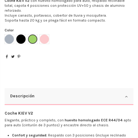
Coche KIEV V2
con huevito homologado para auto, respaldo reclinable
total, capota 4 posiciones con protección UV+50 y chasis de aluminio
reforzado.
Incluye canasto, portavaso, cobertor de lluvia y mosquitera.
Soporta hasta 20 kg y se pliega fácil en formato compacto.
Color
Gris
Negro
Verde
Rosa
Descripción
Coche KIEV V2
Elegante, práctico y completo, con
huevito homologado ECE R44/04
apto
para auto (cinturón de 3 puntos) y encastre directo al chasis.
Confort y seguridad:
Respaldo con 3 posiciones (incluye reclinado