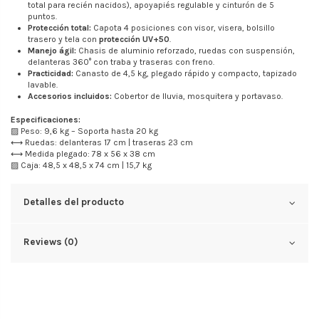
total para recién nacidos), apoyapiés regulable y cinturón de 5
puntos.
Protección total:
Capota 4 posiciones con visor, visera, bolsillo
trasero y tela con
protección UV+50
.
Manejo ágil:
Chasis de aluminio reforzado, ruedas con suspensión,
delanteras 360° con traba y traseras con freno.
Practicidad:
Canasto de 4,5 kg, plegado rápido y compacto, tapizado
lavable.
Accesorios incluidos:
Cobertor de lluvia, mosquitera y portavaso.
Especificaciones:
▨ Peso: 9,6 kg – Soporta hasta 20 kg
⟷ Ruedas: delanteras 17 cm | traseras 23 cm
⟷ Medida plegado: 78 x 56 x 38 cm
▨ Caja: 48,5 x 48,5 x 74 cm | 15,7 kg
Detalles del producto
Reviews (0)