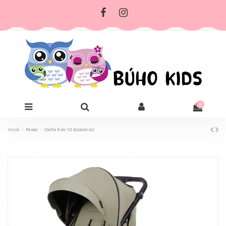
0
Inicio
Paseo
Coche Kiev V2 Accesorios