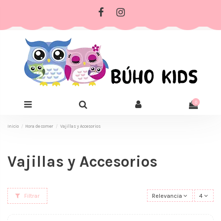
0
Inicio
Hora de comer
Vajillas y Accesorios
Vajillas y Accesorios
Filtrar
Relevancia
4