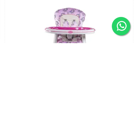
Silla De Comer Escritorio Merly
$ 680.000
Comprar