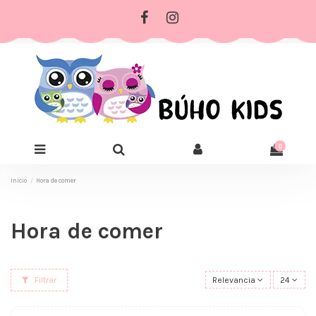
0
Inicio
Hora de comer
Hora de comer
Filtrar
Relevancia
24