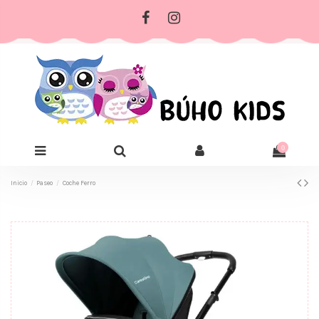
0
Inicio
Paseo
Coche Ferro