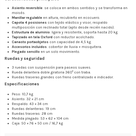
Asiento reversible
: se coloca en ambos sentidos y se transforma en
moisés.
Manillar regulable
en altura, recubierto en ecocuero.
Capota 4 posiciones
con tejido elástico y visor; respaldo
multiposición con reclinado total (apto desde recién nacido).
Estructura de aluminio
: ligera y resistente, soporta hasta 20 kg.
Tapizado en tela Oxford
con reductor acolchado.
Canasto portaobjetos
con capacidad de 4,5 kg.
Accesorios incluidos
: cobertor de lluvia + mosquitera.
Plegado sencillo
en un solo movimiento.
Ruedas y seguridad
3 ruedas con suspensión para paseos suaves.
Rueda delantera doble giratoria 360° con traba.
Ruedas traseras grandes con freno centralizado e indicador.
Especificaciones
Peso: 10,7 kg
Asiento: 32 × 21 cm
Respaldo: 43 × 34 cm
Ruedas delanteras: 19 cm
Ruedas traseras: 28 cm
Medida plegado: 53 × 62 × 104 cm
Caja: 50 × 76 × 50 cm / 16,7 kg