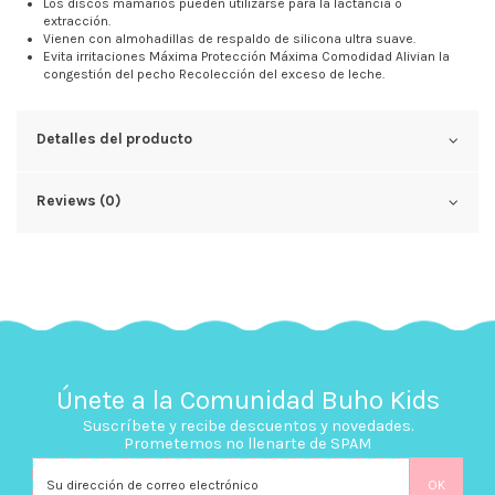
Los discos mamarios pueden utilizarse para la lactancia o
extracción.
Vienen con almohadillas de respaldo de silicona ultra suave.
Evita irritaciones Máxima Protección Máxima Comodidad Alivian la
congestión del pecho Recolección del exceso de leche.
Detalles del producto
Reviews (0)
Únete a la Comunidad Buho Kids
Suscríbete y recibe descuentos y novedades.
Prometemos no llenarte de SPAM