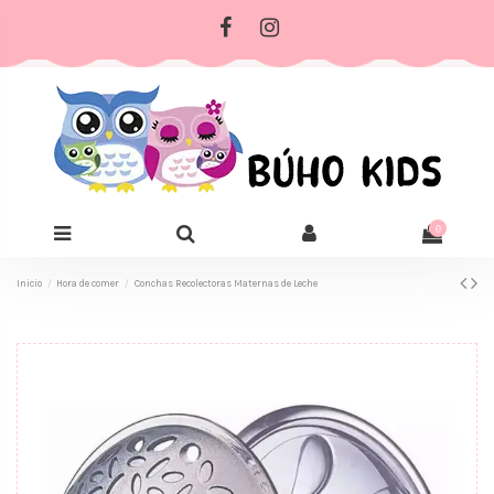
0
Inicio
Hora de comer
Conchas Recolectoras Maternas de Leche