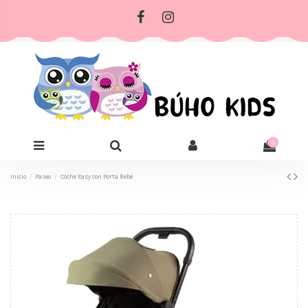
0
Inicio
Paseo
Coche Easy con Porta Bebé