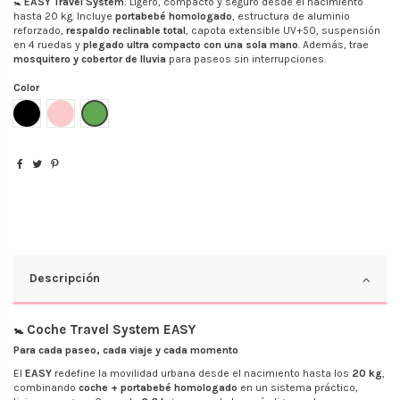
🚼
EASY Travel System
: Ligero, compacto y seguro desde el nacimiento
hasta 20 kg. Incluye
portabebé homologado
, estructura de aluminio
reforzado,
respaldo reclinable total
, capota extensible UV+50, suspensión
en 4 ruedas y
plegado ultra compacto con una sola mano
. Además, trae
mosquitero y cobertor de lluvia
para paseos sin interrupciones.
Color
Negro
Rosa
Verde Limon
Descripción
🚼 Coche Travel System EASY
Para cada paseo, cada viaje y cada momento
El
EASY
redefine la movilidad urbana desde el nacimiento hasta los
20 kg
,
combinando
coche + portabebé homologado
en un sistema práctico,