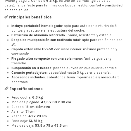
liviano y seguro. Con solo
6,3 kg
, es uno de los más ligeros de su
categoría, perfecto para familias que buscan
estilo, confort y practicidad
en cada salida.
✅ Principales beneficios
Incluye portabebé homologado
: apto para auto con cinturón de 3
puntos y adaptable a la estructura del coche.
Estructura de aluminio reforzado
: liviana, resistente y estable.
Respaldo multiposición con reclinado total
: apto para recién nacidos
👶.
Capota extensible UV+50
con visor interior: máxima protección y
ventilación.
Plegado ultra compacto con una sola mano
: fácil de guardar y
trasladar.
Suspensión en 4 ruedas
: paseos suaves en cualquier superficie.
Canasto portaobjetos
: capacidad hasta 3 kg para lo esencial.
Accesorios incluidos
: cobertor de lluvia impermeable y mosquitero
adaptable.
📏 Especificaciones
Peso coche:
6,3 kg
Medidas plegado:
47,5 x 60 x 30 cm
Ruedas:
13 cm diámetro
Asiento:
31 cm
Respaldo:
43 x 23 cm
Peso caja:
13,75 kg
Medidas caja:
53,5 x 75 x 43,5 cm