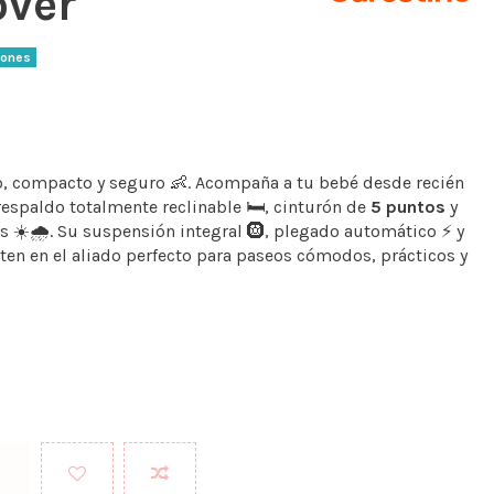
ver
iones
o, compacto y seguro 👶. Acompaña a tu bebé desde recién
respaldo totalmente reclinable 🛏️, cinturón de
5 puntos
y
es ☀️🌧️. Su suspensión integral 🛞, plegado automático ⚡ y
rten en el aliado perfecto para paseos cómodos, prácticos y
r