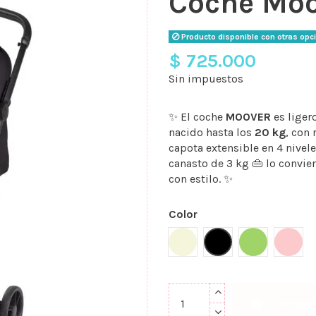
Coche Moo
Producto disponible con otras opc
$ 725.000
Sin impuestos
✨ El coche
MOOVER
es liger
nacido hasta los
20 kg
, con 
capota extensible en 4 nivel
canasto de 3 kg 👜 lo convie
con estilo. ✨
Color
Beige
Negro
Verde
Rosa
Compra