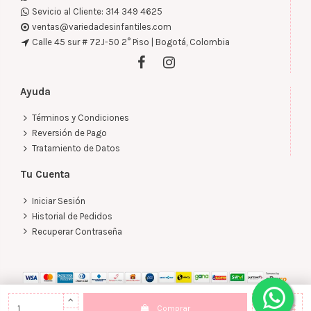
Sevicio al Cliente: 314 349 4625
ventas@variedadesinfantiles.com
Calle 45 sur # 72J-50 2° Piso | Bogotá, Colombia
Ayuda
Términos y Condiciones
Reversión de Pago
Tratamiento de Datos
Tu Cuenta
Iniciar Sesión
Historial de Pedidos
Recuperar Contraseña
Comprar
©2022 - 2026 Buho Kids | Todos los Derechos Reservados. Desarrollado