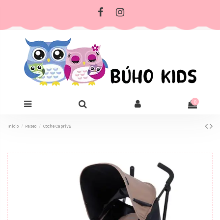
0
Inicio
Paseo
Coche CapriV2