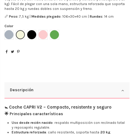
kg). Fácil de plegar con una sola mano, estructura reforzada que soporta
hasta 20 kg y ruedas dobles con suspensión y freno.
📏
Peso:
7,5 kg |
Medidas plegado:
106×30×40 cm |
Ruedas:
14 cm
Color
Gris
Beige
Negro
Rosa
Verde Limon
Descripción
🚼 Coche CAPRI V2 – Compacto, resistente y seguro
🌟 Principales características
Uso desde recién nacido
: respaldo multiposición con reclinado total
y reposapiés regulable.
Estructura reforzada
: caño resistente, soporta hasta
20 kg
.