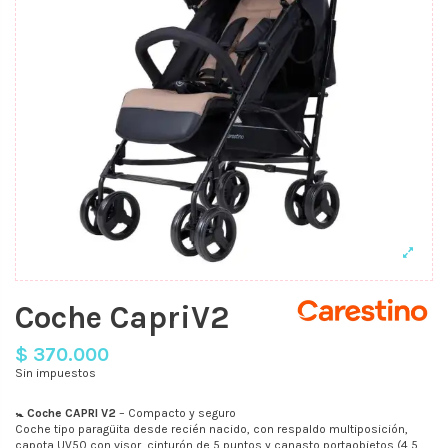
Coche CapriV2
$ 370.000
Sin impuestos
🚼
Coche CAPRI V2
– Compacto y seguro
Coche tipo paragüita desde recién nacido, con respaldo multiposición,
capota UV50 con visor, cinturón de 5 puntos y canasto portaobjetos (4,5