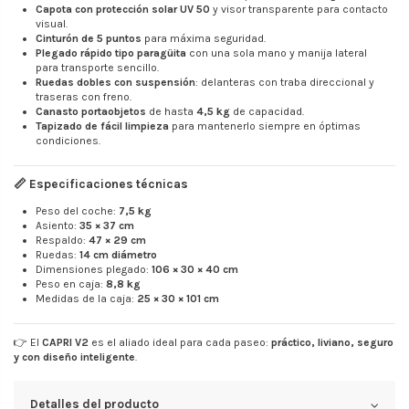
Capota con protección solar UV 50
y visor transparente para contacto
visual.
Cinturón de 5 puntos
para máxima seguridad.
Plegado rápido tipo paragüita
con una sola mano y manija lateral
para transporte sencillo.
Ruedas dobles con suspensión
: delanteras con traba direccional y
traseras con freno.
Canasto portaobjetos
de hasta
4,5 kg
de capacidad.
Tapizado de fácil limpieza
para mantenerlo siempre en óptimas
condiciones.
📏 Especificaciones técnicas
Peso del coche:
7,5 kg
Asiento:
35 × 37 cm
Respaldo:
47 × 29 cm
Ruedas:
14 cm diámetro
Dimensiones plegado:
106 × 30 × 40 cm
Peso en caja:
8,8 kg
Medidas de la caja:
25 × 30 × 101 cm
👉 El
CAPRI V2
es el aliado ideal para cada paseo:
práctico, liviano, seguro
y con diseño inteligente
.
Detalles del producto