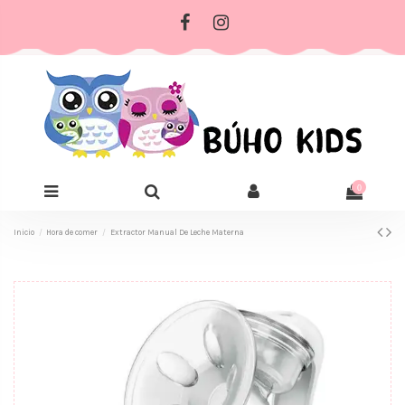
0
Inicio
Hora de comer
Extractor Manual De Leche Materna