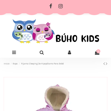
0
Inicio
Ropa
Pijama Sleeping De Hipopótamo Para Bebé