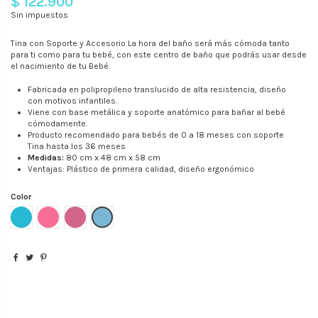
$ 122.900
Sin impuestos
Tina con Soporte y Accesorio La hora del baño será más cómoda tanto
para ti como para tu bebé, con este centro de baño que podrás usar desde
el nacimiento de tu Bebé.
Fabricada en polipropileno translucido de alta resistencia, diseño
con motivos infantiles.
Viene con base metálica y soporte anatómico para bañar al bebé
cómodamente.
Producto recomendado para bebés de 0 a 18 meses con soporte
Tina hasta los 36 meses
Medidas:
80 cm x 48 cm x 58 cm
Ventajas: Plástico de primera calidad, diseño ergonómico
Color
Azul Mate
Rosa Mate
Rosa Translucido
Azul Translucido